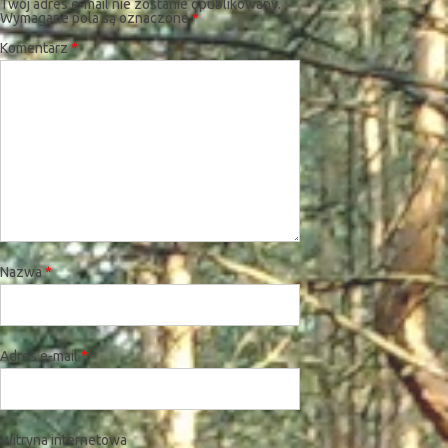
Twój adres e-mail nie zostanie opublikowany.
Wymagane pola są oznaczone
*
Komentarz
*
Nazwa
*
Adres e-mail
*
Witryna internetowa