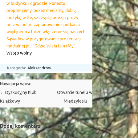
w budynku i ogrodzie. Ponadto
proponujemy: pokaz medialny, dobrą
muzykę w tle, szczyptę poezji i prozy
oraz wspólne zaplanowanie spotkania
wigilijnego a także włączenie się naszych
Sąsiadów w przygotowanie prezentacji
medialnej pt.: ”Gdzie Wisła tam i My”
.
Wstęp wolny.
Kategoria:
Aleksandrów
Nawigacja wpisu
←
Dyskusyjny Klub
Otwarcie tunelu w
Książkowy
Międzylesiu
→
Dodaj komentarz