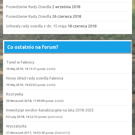
Posiedzenie Rady Osiedla
2 września 2018
Posiedzenie Rady Osiedla
26 czerwca 2018
Uchwały rady osiedla z dn. 15 maja
18 czerwca 2018
Co ostatnio na forum?
Tunel w Falenicy
19 Maj 2019, 14:15:31 przez: (
rafał
)
Nowy skład rady osiedla Falenica
19 Maj 2019, 14:02:02 przez: (
rafał
)
Rozrywka
29 Wrzesień 2018, 17:49:09 przez: (
rafał
)
Inwestycje wodno-kanalizacyjne na lata 2018-2025
03 Luty 2018, 16:52:35 przez: (
piotrulos
)
Wyszatycka
27 Wrzesień 2017, 10:03:39 przez: (
falafel23
)