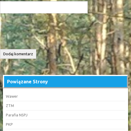
Powiązane Strony
Wawer
ZTM
Parafia NSPJ
PKP