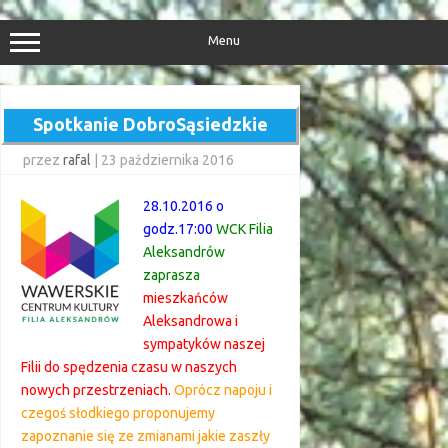
Przejdź
do
treści
Menu
Spotkanie DobroSąsiedzkie
przez
rafal
|
23 października 2016
28.10.2016 o
godz.17:00
WCK Filia
Aleksandrów
zaprasza
mieszkańców
Aleksandrowa i
sympatyków naszej
Filii do spędzenia czasu w naszych
nowych przestrzeniach.
Oprócz napoju i
czegoś słodkiego proponujemy
zapoznanie się ze zmianami jakie zaszły