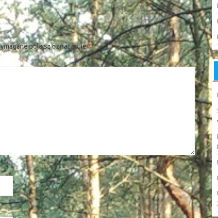
ymagane pola są oznaczone
*