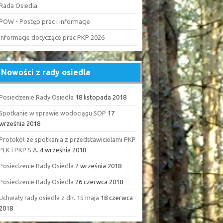
Rada Osiedla
POW - Postęp prac i informacje
Informacje dotyczące prac PKP 2026
Nowości z rady osiedla
Posiedzenie Rady Osiedla
18 listopada 2018
Spotkanie w sprawie wodociągu SOP
17
września 2018
Protokół ze spotkania z przedstawicielami PKP
PLK i PKP S.A.
4 września 2018
Posiedzenie Rady Osiedla
2 września 2018
Posiedzenie Rady Osiedla
26 czerwca 2018
Uchwały rady osiedla z dn. 15 maja
18 czerwca
2018