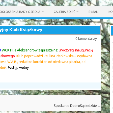
OGŁOSZENIA RADY OSIEDLA
GALERIA ZDIĘĆ
E-MAIL
KO
yjny Klub Książkowy
0 komentarzy
0
WCK Filia Aleksandrów zaprasza na:
uroczystą inaugurację
ążkowego.
Klub poprowadzi Paulina Płatkowska – Wydawca
ie W.A.B., redaktor, korektor; od niedawna pisarka, od
lnik.
Wstęp wolny.
Spotkanie DobroSąsiedzkie
→