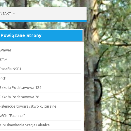
NTAKT
Powiązane Strony
Wawer
ZTM
Parafia NSPJ
PKP
Szkoła Podstawowa 124
Szkoła Podstawowa 76
Falenickie towarzystwo kulturalne
WCK "Falenica"
KINOkawiarnia Stacja Falenica