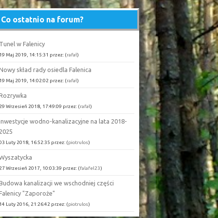
Co ostatnio na forum?
Tunel w Falenicy
19 Maj 2019, 14:15:31 przez: (
rafał
)
Nowy skład rady osiedla Falenica
19 Maj 2019, 14:02:02 przez: (
rafał
)
Rozrywka
29 Wrzesień 2018, 17:49:09 przez: (
rafał
)
Inwestycje wodno-kanalizacyjne na lata 2018-
2025
03 Luty 2018, 16:52:35 przez: (
piotrulos
)
Wyszatycka
27 Wrzesień 2017, 10:03:39 przez: (
falafel23
)
Budowa kanalizacji we wschodniej części
Falenicy "Zaporoże"
14 Luty 2016, 21:26:42 przez: (
piotrulos
)