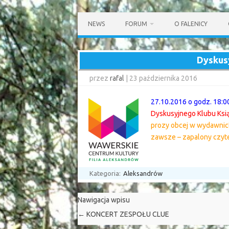
Przejdź
do
NEWS
FORUM
O FALENICY
treści
Dyskus
przez
rafal
|
23 października 2016
27.10.2016 o godz. 18:0
Dyskusyjnego Klubu Ksi
prozy obcej w wydawnictw
zawsze – zapalony czyte
Kategoria:
Aleksandrów
Nawigacja wpisu
←
KONCERT ZESPOŁU CLUE