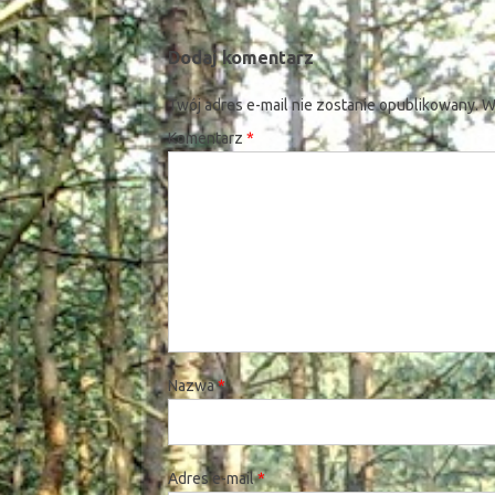
Dodaj komentarz
Twój adres e-mail nie zostanie opublikowany.
W
Komentarz
*
Nazwa
*
Adres e-mail
*