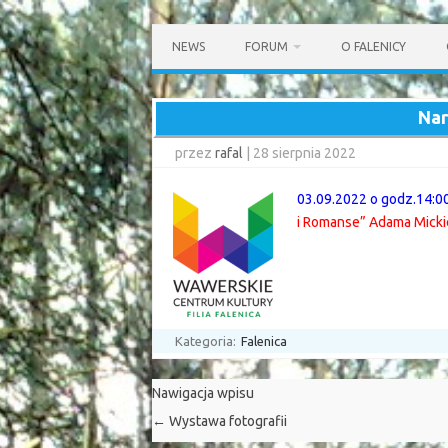
Przejdź
do
NEWS
FORUM
O FALENICY
treści
Nar
przez
rafal
|
28 sierpnia 2022
03.09.2022 o godz.14:0
i Romanse” Adama Micki
Kategoria:
Falenica
Nawigacja wpisu
←
Wystawa fotografii