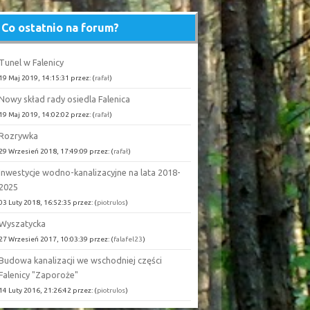
Co ostatnio na forum?
Tunel w Falenicy
19 Maj 2019, 14:15:31 przez: (
rafał
)
Nowy skład rady osiedla Falenica
19 Maj 2019, 14:02:02 przez: (
rafał
)
Rozrywka
29 Wrzesień 2018, 17:49:09 przez: (
rafał
)
Inwestycje wodno-kanalizacyjne na lata 2018-
2025
03 Luty 2018, 16:52:35 przez: (
piotrulos
)
Wyszatycka
27 Wrzesień 2017, 10:03:39 przez: (
falafel23
)
Budowa kanalizacji we wschodniej części
Falenicy "Zaporoże"
14 Luty 2016, 21:26:42 przez: (
piotrulos
)