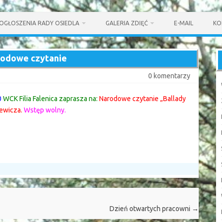
OGŁOSZENIA RADY OSIEDLA
GALERIA ZDIĘĆ
E-MAIL
KO
odowe czytanie
0 komentarzy
0
WCK Filia Falenica zaprasza na:
Narodowe czytanie „Ballady
ewicza.
Wstęp wolny.
Dzień otwartych pracowni
→