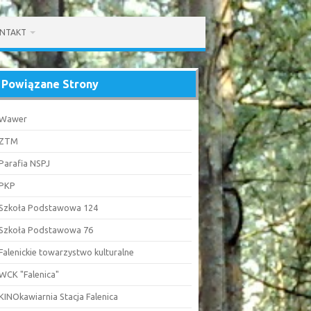
NTAKT
Powiązane Strony
Wawer
ZTM
Parafia NSPJ
PKP
Szkoła Podstawowa 124
Szkoła Podstawowa 76
Falenickie towarzystwo kulturalne
WCK "Falenica"
KINOkawiarnia Stacja Falenica