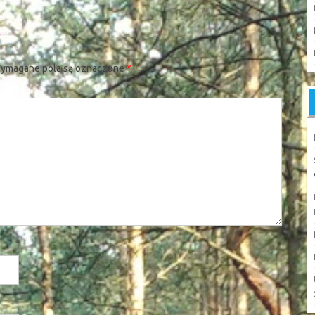
ymagane pola są oznaczone
*