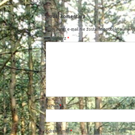
Dodaj komentarz
Twój adres e-mail nie zostanie opublikowany.
W
Komentarz
*
Nazwa
*
Adres e-mail
*