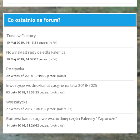
Co ostatnio na forum?
Tunel w Falenicy
19 Maj 2019, 14:15:31 przez: (
rafał
)
Nowy skład rady osiedla Falenica
19 Maj 2019, 14:02:02 przez: (
rafał
)
Rozrywka
29 Wrzesień 2018, 17:49:09 przez: (
rafał
)
Inwestycje wodno-kanalizacyjne na lata 2018-2025
03 Luty 2018, 16:52:35 przez: (
piotrulos
)
Wyszatycka
27 Wrzesień 2017, 10:03:39 przez: (
falafel23
)
Budowa kanalizacji we wschodniej części Falenicy "Zaporoże"
14 Luty 2016, 21:26:42 przez: (
piotrulos
)