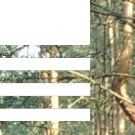
Nazwa
*
Adres e-mail
*
Witryna internetowa