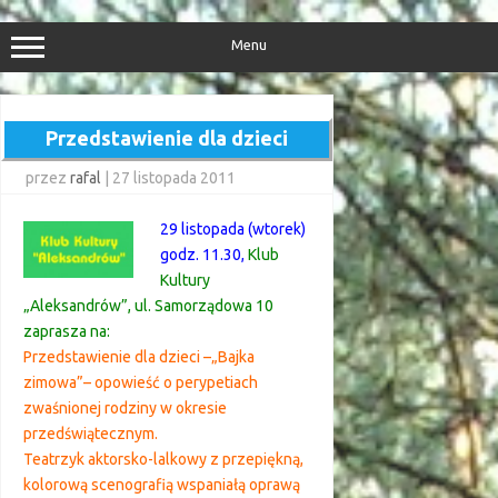
Przejdź
do
treści
Menu
Przedstawienie dla dzieci
przez
rafal
|
27 listopada 2011
29 listopada (wtorek)
godz. 11.30,
Klub
Kultury
„Aleksandrów”, ul. Samorządowa 10
zaprasza na:
Przedstawienie dla dzieci –„Bajka
zimowa”– opowieść o perypetiach
zwaśnionej rodziny w okresie
przedświątecznym.
Teatrzyk aktorsko-lalkowy z przepiękną,
kolorową scenografią wspaniałą oprawą