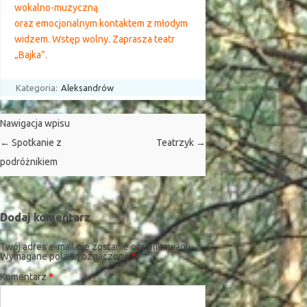
wokalno-muzyczną
oraz emocjonalnym kontaktem z młodym
widzem. Wstęp wolny. Zaprasza teatr
„Bajka”.
Kategoria:
Aleksandrów
Nawigacja wpisu
←
Spotkanie z
Teatrzyk
→
podróżnikiem
Dodaj komentarz
Twój adres e-mail nie zostanie opublikowany.
Wymagane pola są oznaczone
*
Komentarz
*