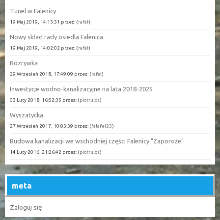
Tunel w Falenicy
19 Maj 2019, 14:15:31 przez: (
rafał
)
Nowy skład rady osiedla Falenica
19 Maj 2019, 14:02:02 przez: (
rafał
)
Rozrywka
29 Wrzesień 2018, 17:49:09 przez: (
rafał
)
Inwestycje wodno-kanalizacyjne na lata 2018-2025
03 Luty 2018, 16:52:35 przez: (
piotrulos
)
Wyszatycka
27 Wrzesień 2017, 10:03:39 przez: (
falafel23
)
Budowa kanalizacji we wschodniej części Falenicy "Zaporoże"
14 Luty 2016, 21:26:42 przez: (
piotrulos
)
meta
Zaloguj się