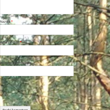
Nazwa
*
Adres e-mail
*
Witryna internetowa