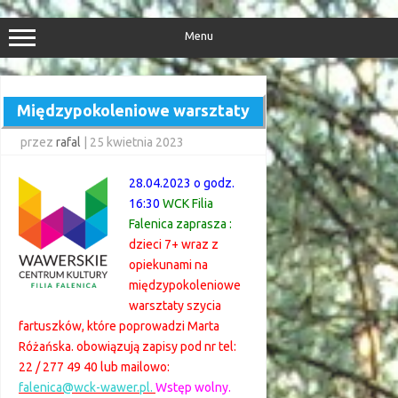
Przejdź
do
treści
Menu
Międzypokoleniowe warsztaty
przez
rafal
|
25 kwietnia 2023
28.04.2023 o godz.
16:30
WCK Filia
Falenica zaprasza :
dzieci 7+ wraz z
opiekunami na
międzypokoleniowe
warsztaty szycia
fartuszków, które poprowadzi Marta
Różańska. obowiązują zapisy pod nr tel:
22 / 277 49 40 lub mailowo:
falenica@wck-wawer.pl.
Wstęp wolny.