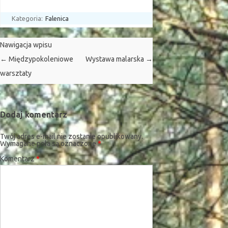
Kategoria:
Falenica
Nawigacja wpisu
←
Międzypokoleniowe
Wystawa malarska
→
warsztaty
Dodaj komentarz
Twój adres e-mail nie zostanie opublikowany.
Wymagane pola są oznaczone
*
Komentarz
*