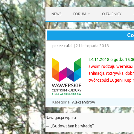
Przejdź
do
NEWS
FORUM
O FALENICY
treści
Co
przez
rafal
|
21 listopada 2018
24.11.2018 o godz. 15:0
swoim rodzaju wernisaż 
animacja, rozrywka, dob
twórczości Eugenii Kepiń
Kategoria:
Aleksandrów
Nawigacja wpisu
←
„Budowałam barykadę”