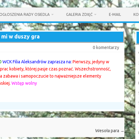
OGŁOSZENIA RADY OSIEDLA
GALERIA ZDIĘĆ
E-MAIL
KO
 mi w duszy gra
0 komentarzy
0
WCK Filia Aleksandrów zaprasza na:
Pierwszy, jedyny w
prac kobiety, której pasje czas poznać. Wszechstronność,
ra zabawa i samopoczucie to najważniejsze elementy
skiej.
Wstęp wolny
Wesoła para
→