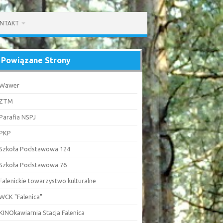
NTAKT
Powiązane Strony
Wawer
ZTM
Parafia NSPJ
PKP
Szkoła Podstawowa 124
Szkoła Podstawowa 76
Falenickie towarzystwo kulturalne
WCK "Falenica"
KINOkawiarnia Stacja Falenica