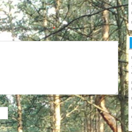
ymagane pola są oznaczone
*