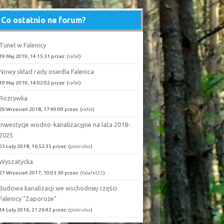
Co ostatnio na forum?
Tunel w Falenicy
19 Maj 2019, 14:15:31 przez: (
rafał
)
Nowy skład rady osiedla Falenica
19 Maj 2019, 14:02:02 przez: (
rafał
)
Rozrywka
29 Wrzesień 2018, 17:49:09 przez: (
rafał
)
Inwestycje wodno-kanalizacyjne na lata 2018-
2025
03 Luty 2018, 16:52:35 przez: (
piotrulos
)
Wyszatycka
27 Wrzesień 2017, 10:03:39 przez: (
falafel23
)
Budowa kanalizacji we wschodniej części
Falenicy "Zaporoże"
14 Luty 2016, 21:26:42 przez: (
piotrulos
)