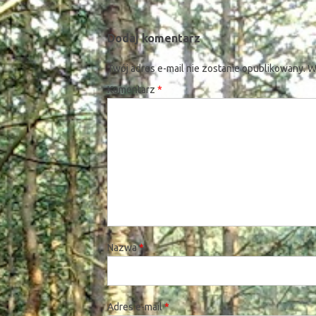
Dodaj komentarz
Twój adres e-mail nie zostanie opublikowany.
W
Komentarz
*
Nazwa
*
Adres e-mail
*