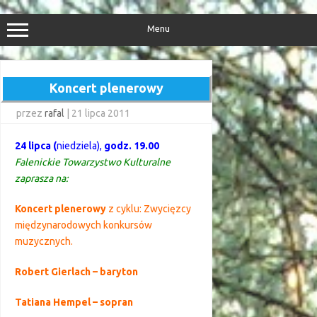
Przejdź
do
treści
Menu
Koncert plenerowy
przez
rafal
|
21 lipca 2011
24 lipca (
niedziela),
godz. 19.00
Falenickie Towarzystwo Kulturalne
zaprasza na:
Koncert plenerowy
z cyklu: Zwycięzcy
międzynarodowych konkursów
muzycznych.
Robert Gierlach – baryton
Tatiana Hempel – sopran