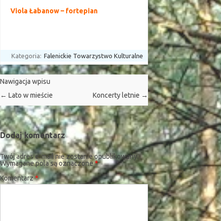
Viola Łabanow – fortepian
Kategoria:
Falenickie Towarzystwo Kulturalne
Nawigacja wpisu
←
Lato w mieście
Koncerty letnie
→
Dodaj komentarz
Twój adres e-mail nie zostanie opublikowany.
Wymagane pola są oznaczone
*
Komentarz
*