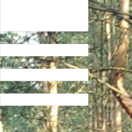
Nazwa
*
Adres e-mail
*
Witryna internetowa