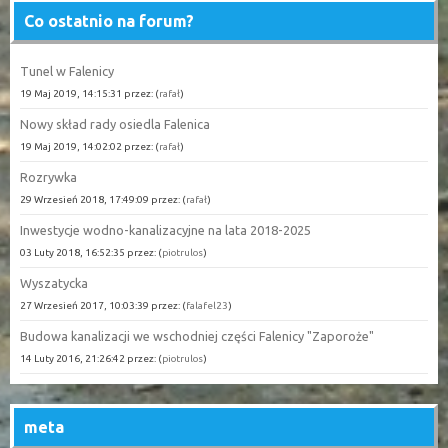
Co ostatnio na forum?
Tunel w Falenicy
19 Maj 2019, 14:15:31 przez: (
rafał
)
Nowy skład rady osiedla Falenica
19 Maj 2019, 14:02:02 przez: (
rafał
)
Rozrywka
29 Wrzesień 2018, 17:49:09 przez: (
rafał
)
Inwestycje wodno-kanalizacyjne na lata 2018-2025
03 Luty 2018, 16:52:35 przez: (
piotrulos
)
Wyszatycka
27 Wrzesień 2017, 10:03:39 przez: (
falafel23
)
Budowa kanalizacji we wschodniej części Falenicy "Zaporoże"
14 Luty 2016, 21:26:42 przez: (
piotrulos
)
meta