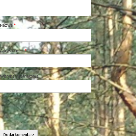
Nazwa
*
Adres e-mail
*
Witryna internetowa