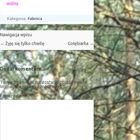
wolny
Kategoria:
Falenica
Nawigacja wpisu
←
Żyję się tylko chwilę
Gołębiarka
→
Dodaj komentarz
Twój adres e-mail nie zostanie opublikowany.
Wymagane pola są oznaczone
*
Komentarz
*