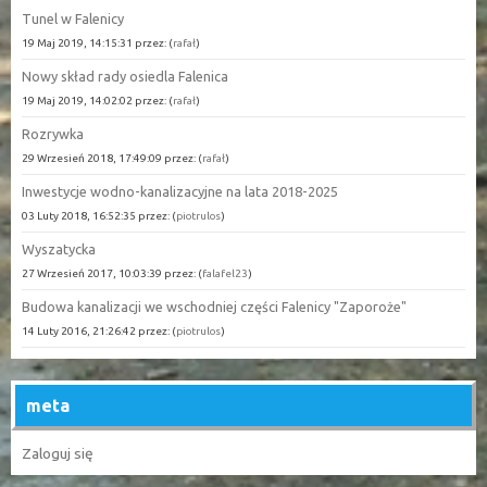
Tunel w Falenicy
19 Maj 2019, 14:15:31 przez: (
rafał
)
Nowy skład rady osiedla Falenica
19 Maj 2019, 14:02:02 przez: (
rafał
)
Rozrywka
29 Wrzesień 2018, 17:49:09 przez: (
rafał
)
Inwestycje wodno-kanalizacyjne na lata 2018-2025
03 Luty 2018, 16:52:35 przez: (
piotrulos
)
Wyszatycka
27 Wrzesień 2017, 10:03:39 przez: (
falafel23
)
Budowa kanalizacji we wschodniej części Falenicy "Zaporoże"
14 Luty 2016, 21:26:42 przez: (
piotrulos
)
meta
Zaloguj się