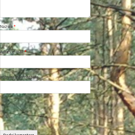
Nazwa
*
Adres e-mail
*
Witryna internetowa