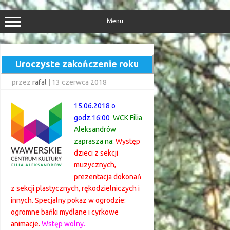
Przejdź
do
treści
Menu
Uroczyste zakończenie roku
przez
rafal
|
13 czerwca 2018
15.06.2018 o
godz.16:00
WCK Filia
Aleksandrów
zaprasza na:
Występ
dzieci z sekcji
muzycznych,
prezentacja dokonań
z sekcji plastycznych, rękodzielniczych i
innych. Specjalny pokaz w ogrodzie:
ogromne bańki mydlane i cyrkowe
animacje.
Wstęp wolny.