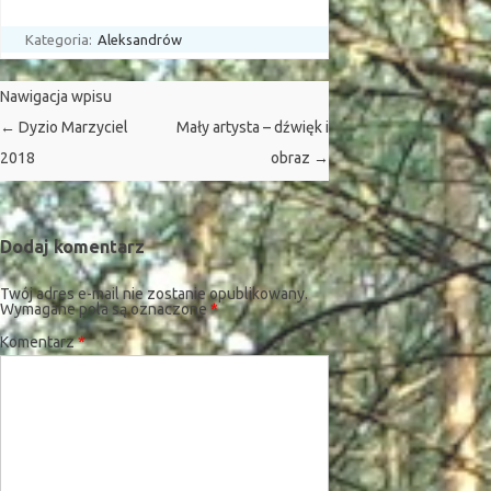
Kategoria:
Aleksandrów
Nawigacja wpisu
←
Dyzio Marzyciel
Mały artysta – dźwięk i
2018
obraz
→
Dodaj komentarz
Twój adres e-mail nie zostanie opublikowany.
Wymagane pola są oznaczone
*
Komentarz
*