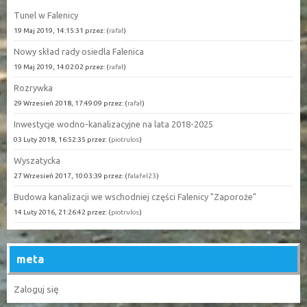
Tunel w Falenicy
19 Maj 2019, 14:15:31 przez: (
rafał
)
Nowy skład rady osiedla Falenica
19 Maj 2019, 14:02:02 przez: (
rafał
)
Rozrywka
29 Wrzesień 2018, 17:49:09 przez: (
rafał
)
Inwestycje wodno-kanalizacyjne na lata 2018-2025
03 Luty 2018, 16:52:35 przez: (
piotrulos
)
Wyszatycka
27 Wrzesień 2017, 10:03:39 przez: (
falafel23
)
Budowa kanalizacji we wschodniej części Falenicy "Zaporoże"
14 Luty 2016, 21:26:42 przez: (
piotrulos
)
meta
Zaloguj się