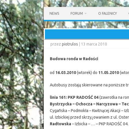
Przejdź
do
NEWS
FORUM
O FALENICY
treści
przez
piotrulos
|
13 marca 2010
Budowa ronda w Radości
od
16.03.2010
(wtorek) do
11.05.2010
(wtor
Autobusy zostają skierowane na poniższe t
linia 161:
PKP RADOŚĆ 04
(zawrotka na ron
Bystrzycka – Ochocza – Narcyzowa – Te
Cygañska – Podmokła – Kwitnącej Akacji – Iz
ul. Izbickiej przed skrzy¿owaniem z ul. Oste
Radłowska
– Izbicka – … – PKP RADOŚĆ 04.