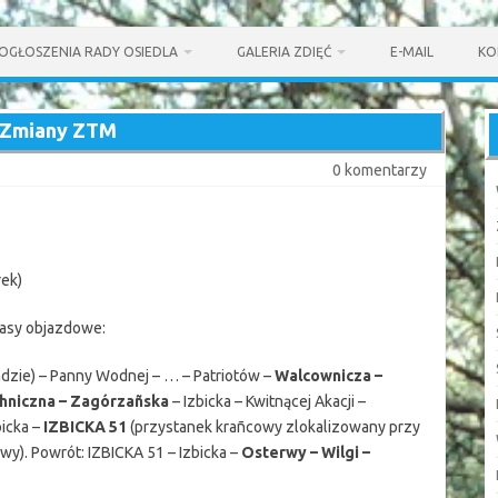
OGŁOSZENIA RADY OSIEDLA
GALERIA ZDIĘĆ
E-MAIL
KO
Zmiany ZTM
0 komentarzy
ek)
rasy objazdowe:
dzie) – Panny Wodnej – … – Patriotów –
Walcownicza –
chniczna – Zagórzañska
– Izbicka – Kwitnącej Akacji –
bicka –
IZBICKA 51
(przystanek krañcowy zlokalizowany przy
rwy). Powrót: IZBICKA 51 – Izbicka –
Osterwy – Wilgi –