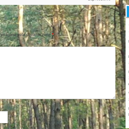
ymagane pola są oznaczone
*