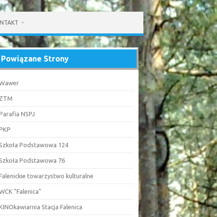
NTAKT
Powiązane Strony
Wawer
ZTM
Parafia NSPJ
PKP
Szkoła Podstawowa 124
Szkoła Podstawowa 76
Falenickie towarzystwo kulturalne
WCK "Falenica"
KINOkawiarnia Stacja Falenica