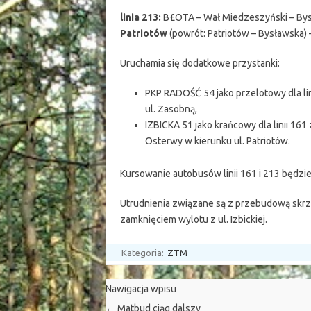
linia 213:
B£OTA – Wał Miedzeszyński – By
Patriotów
(powrót: Patriotów – Bysławska
Uruchamia się dodatkowe przystanki:
PKP RADOŚĆ 54 jako przelotowy dla lin
ul. Zasobną,
IZBICKA 51 jako krańcowy dla linii 161
Osterwy w kierunku ul. Patriotów.
Kursowanie autobusów linii 161 i 213 będzi
Utrudnienia związane są z przebudową skrzy
zamknięciem wylotu z ul. Izbickiej.
Kategoria:
ZTM
Nawigacja wpisu
←
Matbud ciąg dalszy