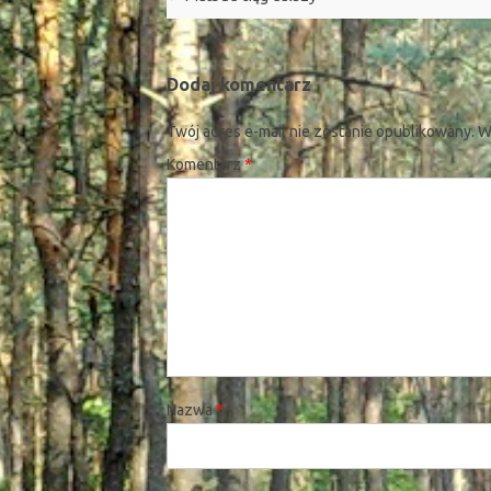
Dodaj komentarz
Twój adres e-mail nie zostanie opublikowany.
W
Komentarz
*
Nazwa
*