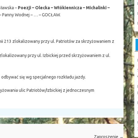
sławska –
Poezji – Olecka – Włókiennicza – Michalinki –
) – Panny Wodnej – … – GOCŁAW.
ii 213 zlokalizowany przy ul. Patriotów za skrzyżowaniem z
 zlokalizowany przy ul. Izbickiej przed skrzyżowaniem z ul.
e odbywać się wg specjalnego rozkładu jazdy.
żowania ulic Patriotów/Izbickiej z jednoczesnym
Zaproszenie
→