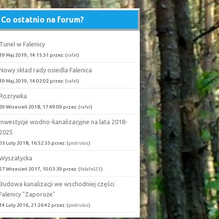
Co ostatnio na forum?
Tunel w Falenicy
19 Maj 2019, 14:15:31 przez: (
rafał
)
Nowy skład rady osiedla Falenica
19 Maj 2019, 14:02:02 przez: (
rafał
)
Rozrywka
29 Wrzesień 2018, 17:49:09 przez: (
rafał
)
Inwestycje wodno-kanalizacyjne na lata 2018-
2025
03 Luty 2018, 16:52:35 przez: (
piotrulos
)
Wyszatycka
27 Wrzesień 2017, 10:03:39 przez: (
falafel23
)
Budowa kanalizacji we wschodniej części
Falenicy "Zaporoże"
14 Luty 2016, 21:26:42 przez: (
piotrulos
)