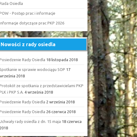
Rada Osiedla
POW - Postęp prac i informacje
Informacje dotyczące prac PKP 2026
Nowości z rady osiedla
Posiedzenie Rady Osiedla
18 listopada 2018
Spotkanie w sprawie wodociągu SOP
17
września 2018
Protokół ze spotkania z przedstawicielami PKP
PLK i PKP S.A.
4 września 2018
Posiedzenie Rady Osiedla
2 września 2018
Posiedzenie Rady Osiedla
26 czerwca 2018
Uchwały rady osiedla z dn. 15 maja
18 czerwca
2018