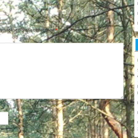
ymagane pola są oznaczone
*