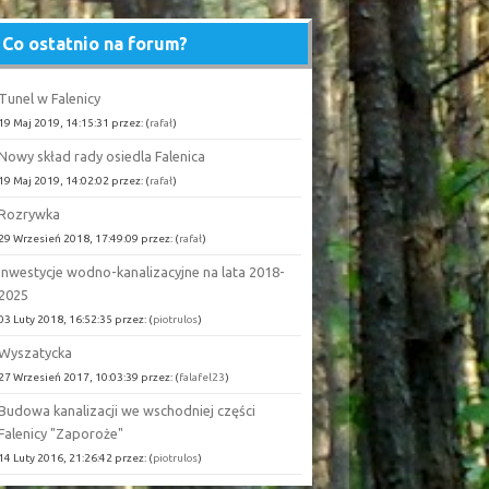
Co ostatnio na forum?
Tunel w Falenicy
19 Maj 2019, 14:15:31 przez: (
rafał
)
Nowy skład rady osiedla Falenica
19 Maj 2019, 14:02:02 przez: (
rafał
)
Rozrywka
29 Wrzesień 2018, 17:49:09 przez: (
rafał
)
Inwestycje wodno-kanalizacyjne na lata 2018-
2025
03 Luty 2018, 16:52:35 przez: (
piotrulos
)
Wyszatycka
27 Wrzesień 2017, 10:03:39 przez: (
falafel23
)
Budowa kanalizacji we wschodniej części
Falenicy "Zaporoże"
14 Luty 2016, 21:26:42 przez: (
piotrulos
)