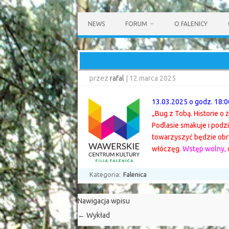
Przejdź
do
NEWS
FORUM
O FALENICY
treści
przez
rafal
|
12 marca 2025
13.03.2025 o godz. 18:0
„Bug z Tobą. Historie o 
Podlasie smakuje i podzi
towarzyszyć będzie obra
włóczęg.
Wstęp wolny,
Kategoria:
Falenica
Nawigacja wpisu
←
Wykład