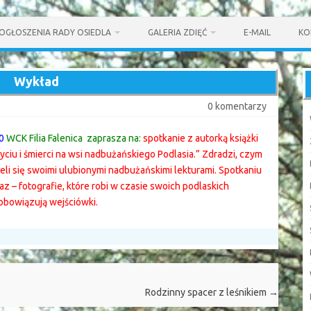
OGŁOSZENIA RADY OSIEDLA
GALERIA ZDIĘĆ
E-MAIL
KO
Wykład
0 komentarzy
0
WCK Filia Falenica zaprasza na:
spotkanie z autorką książki
życiu i śmierci na wsi nadbużańskiego Podlasia.” Zdradzi, czym
eli się swoimi ulubionymi nadbużańskimi lekturami. Spotkaniu
z – fotografie, które robi w czasie swoich podlaskich
obowiązują wejściówki.
Rodzinny spacer z leśnikiem
→