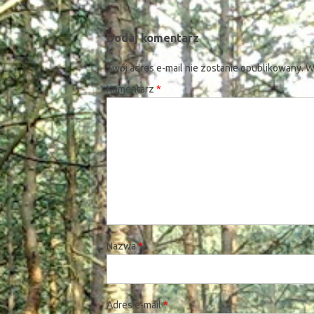
Dodaj komentarz
Twój adres e-mail nie zostanie opublikowany.
W
Komentarz
*
Nazwa
*
Adres e-mail
*