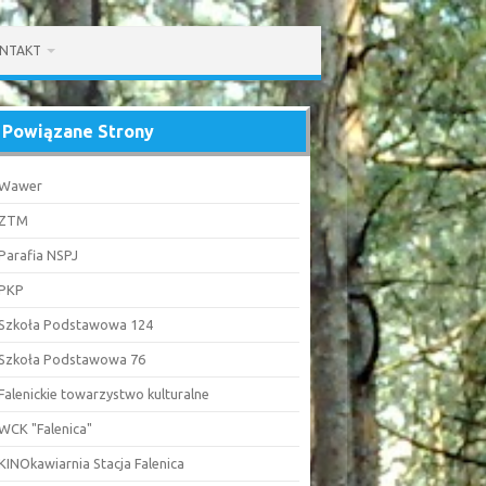
NTAKT
Powiązane Strony
Wawer
ZTM
Parafia NSPJ
PKP
Szkoła Podstawowa 124
Szkoła Podstawowa 76
Falenickie towarzystwo kulturalne
WCK "Falenica"
KINOkawiarnia Stacja Falenica