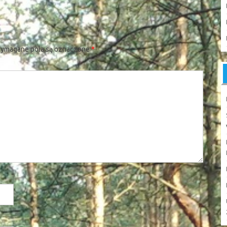
ymagane pola są oznaczone
*