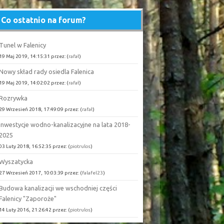
Co ostatnio na forum?
Tunel w Falenicy
19 Maj 2019, 14:15:31 przez: (
rafał
)
Nowy skład rady osiedla Falenica
19 Maj 2019, 14:02:02 przez: (
rafał
)
Rozrywka
29 Wrzesień 2018, 17:49:09 przez: (
rafał
)
Inwestycje wodno-kanalizacyjne na lata 2018-
2025
03 Luty 2018, 16:52:35 przez: (
piotrulos
)
Wyszatycka
27 Wrzesień 2017, 10:03:39 przez: (
falafel23
)
Budowa kanalizacji we wschodniej części
Falenicy "Zaporoże"
14 Luty 2016, 21:26:42 przez: (
piotrulos
)