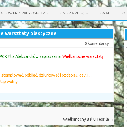
OGŁOSZENIA RADY OSIEDLA
GALERIA ZDIĘĆ
E-MAIL
KO
e warsztaty plastyczne
0 komentarzy
CK Filia Aleksandrów zaprasza na
:
Wielkanocne warsztaty
 stemplować, odbijać, dziurkować i ozdabiać, czyli…
tąp wolny.
Wielkanocny Bal u Teofila
→