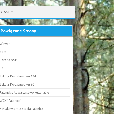
NTAKT
Powiązane Strony
Wawer
ZTM
Parafia NSPJ
PKP
Szkoła Podstawowa 124
Szkoła Podstawowa 76
Falenickie towarzystwo kulturalne
WCK "Falenica"
KINOkawiarnia Stacja Falenica