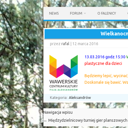
Przejdź
do
NEWS
FORUM
O FALENICY
treści
Wielkanocn
przez
rafal
|
12 marca 2016
13.03.2016 godz.15:30
W
plastyczne dla dzieci
Będziemy lepić, wycinać,
Doskonale się bawić. Ws
Kategoria:
Aleksandrów
Nawigacja wpisu
←
Międzydzielnicowy turniej gier planszowych