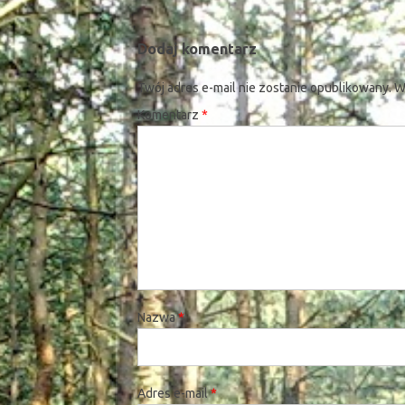
Dodaj komentarz
Twój adres e-mail nie zostanie opublikowany.
W
Komentarz
*
Nazwa
*
Adres e-mail
*