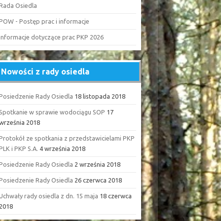
Rada Osiedla
POW - Postęp prac i informacje
Informacje dotyczące prac PKP 2026
Nowości z rady osiedla
Posiedzenie Rady Osiedla
18 listopada 2018
Spotkanie w sprawie wodociągu SOP
17
września 2018
Protokół ze spotkania z przedstawicielami PKP
PLK i PKP S.A.
4 września 2018
Posiedzenie Rady Osiedla
2 września 2018
Posiedzenie Rady Osiedla
26 czerwca 2018
Uchwały rady osiedla z dn. 15 maja
18 czerwca
2018