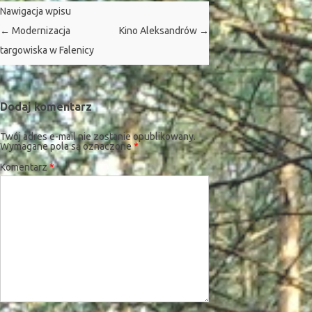
Nawigacja wpisu
←
Modernizacja
Kino Aleksandrów
→
targowiska w Falenicy
Dodaj komentarz
Twój adres e-mail nie zostanie opublikowany.
Wymagane pola są oznaczone
*
Komentarz
*