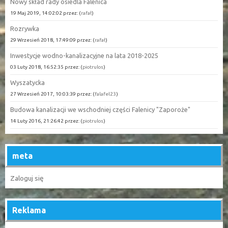
Nowy skład rady osiedla Falenica
19 Maj 2019, 14:02:02 przez: (
rafał
)
Rozrywka
29 Wrzesień 2018, 17:49:09 przez: (
rafał
)
Inwestycje wodno-kanalizacyjne na lata 2018-2025
03 Luty 2018, 16:52:35 przez: (
piotrulos
)
Wyszatycka
27 Wrzesień 2017, 10:03:39 przez: (
falafel23
)
Budowa kanalizacji we wschodniej części Falenicy "Zaporoże"
14 Luty 2016, 21:26:42 przez: (
piotrulos
)
meta
Zaloguj się
Reklama