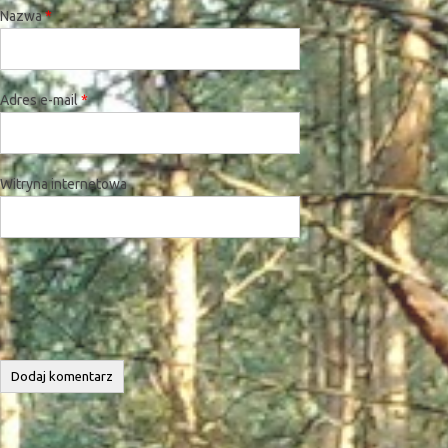
Nazwa
*
Adres e-mail
*
Witryna internetowa