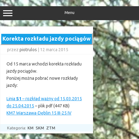
Przejdź
do
treści
Menu
Korekta rozkładu jazdy pociągów
przez
piotrulos
|
12 marca 2015
Od 15 marca wchodzi korekta rozkładu
jazdy pociągów.
Poniżej można pobrać nowe rozkłady
jazdy:
Linia
S1
– rozkład ważny od 15.03.2015
do 25.04.2015
– plik pdf (447 KB)
KM7 Warszawa-Dęblin 15 III-25 IV
Kategoria:
KM
SKM
ZTM