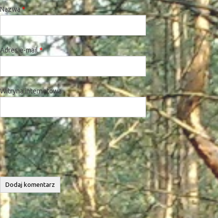
Nazwa
*
Adres e-mail
*
Witryna internetowa