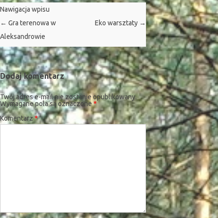
Nawigacja wpisu
←
Gra terenowa w
Eko warsztaty
→
Aleksandrowie
Dodaj komentarz
Twój adres e-mail nie zostanie opublikowany.
Wymagane pola są oznaczone
*
Komentarz
*