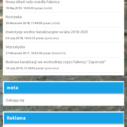
Nowy skład rady osiedla Falenica
19 Maj 2019, 14:02:02 przez: (
rafał
)
Rozrywka
29 Wrzesień 2018, 17:49:09 przez: (
rafał
)
Inwestycje wodno-kanalizacyjne na lata 2018-2025
03 Luty 2018, 16:52:35 przez: (
piotrulos
)
Wyszatycka
27 Wrzesień 2017, 10:03:39 przez: (
falafel23
)
Budowa kanalizacji we wschodniej części Falenicy "Zaporoże"
14 Luty 2016, 21:26:42 przez: (
piotrulos
)
meta
Zaloguj się
Reklama