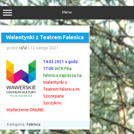
Przejdź
do
treści
Menu
Walentynki z Teatrem Falenica
przez
rafal
|
12 lutego 2021
14.02.2021 o godz.
17:00
WCK Filia
Falenica zaprasza na:
Walentynki z
Teatrem Falenica im.
Szczepana
Szczykno.
Wydarzenie ONLINE.
Kategoria:
Falenica