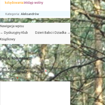
kolędowania.
Wstęp wolny
Kategoria:
Aleksandrów
Nawigacja wpisu
←
Dyskusyjny Klub
Dzień Babci i Dziadka
→
Książkowy
Dodaj komentarz
Twój adres e-mail nie zostanie opublikowany.
Wymagane pola są oznaczone
*
Komentarz
*