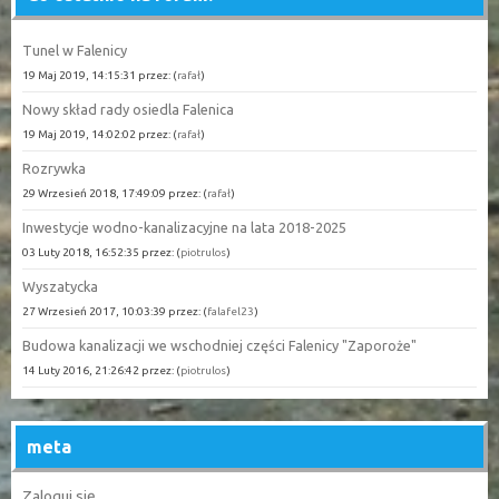
Tunel w Falenicy
19 Maj 2019, 14:15:31 przez: (
rafał
)
Nowy skład rady osiedla Falenica
19 Maj 2019, 14:02:02 przez: (
rafał
)
Rozrywka
29 Wrzesień 2018, 17:49:09 przez: (
rafał
)
Inwestycje wodno-kanalizacyjne na lata 2018-2025
03 Luty 2018, 16:52:35 przez: (
piotrulos
)
Wyszatycka
27 Wrzesień 2017, 10:03:39 przez: (
falafel23
)
Budowa kanalizacji we wschodniej części Falenicy "Zaporoże"
14 Luty 2016, 21:26:42 przez: (
piotrulos
)
meta
Zaloguj się