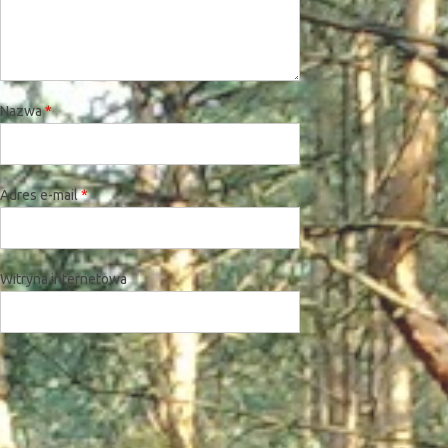
Nazwa
*
Adres e-mail
*
Witryna internetowa