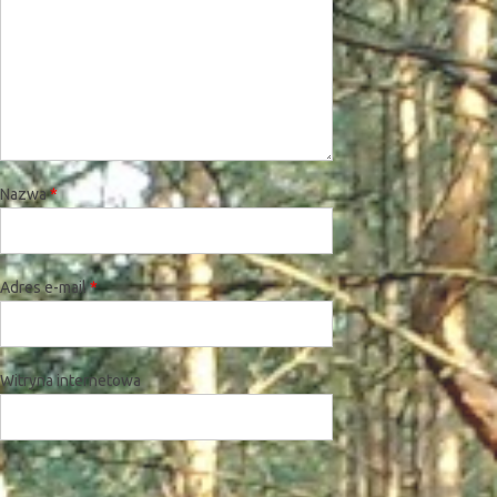
Nazwa
*
Adres e-mail
*
Witryna internetowa