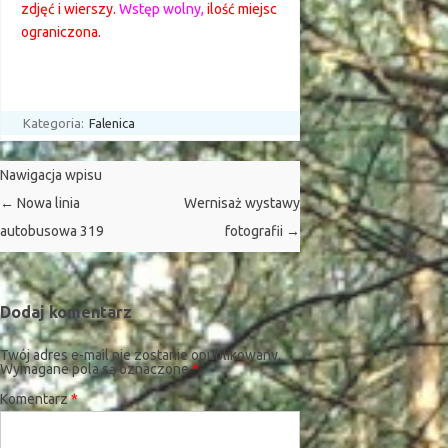
zdjęć i wierszy.
Wstęp wolny,
ilość miejsc
ograniczona.
Kategoria:
Falenica
Nawigacja wpisu
←
Nowa linia
Wernisaż wystawy
autobusowa 319
fotografii
→
Dodaj komentarz
Twój adres e-mail nie zostanie opublikowany.
Wymagane pola są oznaczone
*
Komentarz
*