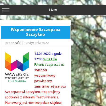
Przejdź
do
treści
Menu
Wspomnienie Szczepana
Szczykno
przez
rafal
|
10 stycznia 2022
15.01.2022 o godz.
17:00
WCK Filia
Falenica
zaprasza na
:
Wieczór
wspominkowy
poświęcony
zmarłemu reżyserowi
Szczepanowi Szczykno.Proponujemy
spotkanie z aktorami Teatru Falenica.
Planowany jest również pokaz slajdów,