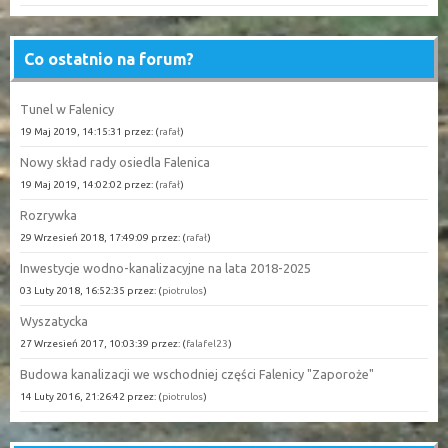
Co ostatnio na forum?
Tunel w Falenicy
19 Maj 2019, 14:15:31 przez: (
rafał
)
Nowy skład rady osiedla Falenica
19 Maj 2019, 14:02:02 przez: (
rafał
)
Rozrywka
29 Wrzesień 2018, 17:49:09 przez: (
rafał
)
Inwestycje wodno-kanalizacyjne na lata 2018-2025
03 Luty 2018, 16:52:35 przez: (
piotrulos
)
Wyszatycka
27 Wrzesień 2017, 10:03:39 przez: (
falafel23
)
Budowa kanalizacji we wschodniej części Falenicy "Zaporoże"
14 Luty 2016, 21:26:42 przez: (
piotrulos
)