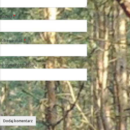
Nazwa
*
Adres e-mail
*
Witryna internetowa