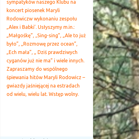
sympatyków naszego Klubu na
koncert piosenek Maryli
Rodowiczw wykonaniu zespołu
„Alex i Babki’. Usłyszymy m.in.:
„Małgośkę”,
Sing-sing”, „Ale to już
„
było”, „Rozmowę przez ocean”,
„Ech mała”, „ Dziś prawdziwych
cyganów już nie ma” i wiele innych.
Zapraszamy do wspólnego
śpiewania hitów Maryli Rodowicz –
gwiazdy jaśniejącej na estradach
od wielu, wielu lat. Wstęp wolny.