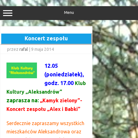
Przejdź
do
treści
Menu
Koncert zespołu
przez
rafal
|
9 maja 2014
12.05
(poniedziałek),
godz. 17.00
Klub
Kultury „Aleksandrów”
zaprasza na:
„
Kamyk zielony”-
Koncert zespołu „Alex i Babki”
Serdecznie zapraszamy wszystkich
mieszkańców Aleksandrowa oraz