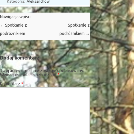
Kategoria:
Aleksandrów
Nawigacja wpisu
←
Spotkanie z
Spotkanie z
podróżnikiem
podróżnikiem
→
Dodaj komentarz
Twój adres e-mail nie zostanie opublikowany.
Wymagane pola są oznaczone
*
Komentarz
*