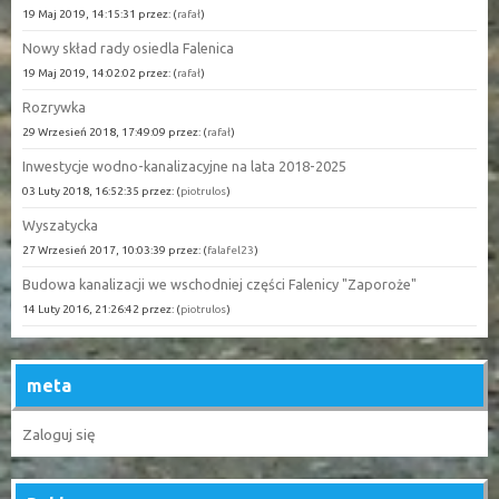
19 Maj 2019, 14:15:31 przez: (
rafał
)
Nowy skład rady osiedla Falenica
19 Maj 2019, 14:02:02 przez: (
rafał
)
Rozrywka
29 Wrzesień 2018, 17:49:09 przez: (
rafał
)
Inwestycje wodno-kanalizacyjne na lata 2018-2025
03 Luty 2018, 16:52:35 przez: (
piotrulos
)
Wyszatycka
27 Wrzesień 2017, 10:03:39 przez: (
falafel23
)
Budowa kanalizacji we wschodniej części Falenicy "Zaporoże"
14 Luty 2016, 21:26:42 przez: (
piotrulos
)
meta
Zaloguj się