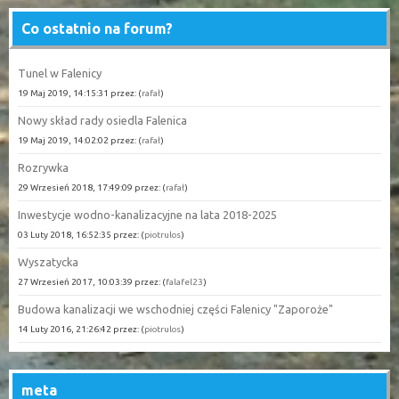
Co ostatnio na forum?
Tunel w Falenicy
19 Maj 2019, 14:15:31 przez: (
rafał
)
Nowy skład rady osiedla Falenica
19 Maj 2019, 14:02:02 przez: (
rafał
)
Rozrywka
29 Wrzesień 2018, 17:49:09 przez: (
rafał
)
Inwestycje wodno-kanalizacyjne na lata 2018-2025
03 Luty 2018, 16:52:35 przez: (
piotrulos
)
Wyszatycka
27 Wrzesień 2017, 10:03:39 przez: (
falafel23
)
Budowa kanalizacji we wschodniej części Falenicy "Zaporoże"
14 Luty 2016, 21:26:42 przez: (
piotrulos
)
meta