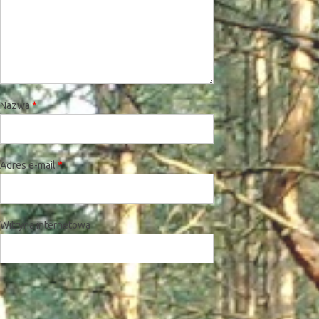
Nazwa
*
Adres e-mail
*
Witryna internetowa