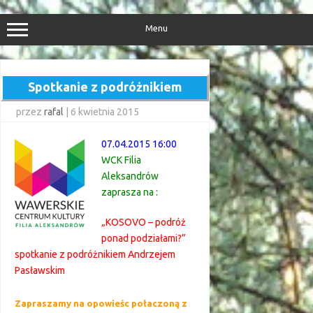
Przejdź
do
treści
Menu
Spotkanie z podróżnikiem
przez
rafal
|
6 kwietnia 2015
07.04.2015 16:00
WCK Filia
Aleksandrów
zaprasza na :
„KOSOVO – podróż
ponad podziałami?”
spotkanie z podróżnikiem Andrzejem
Pasławskim
Zapraszamy na opowieśc połaczoną z