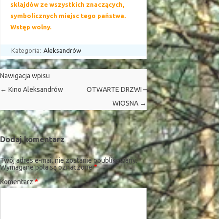
sklajdów ze wszystkich znaczących,
symbolicznych miejsc tego państwa.
Wstęp wolny.
Kategoria:
Aleksandrów
Nawigacja wpisu
←
Kino Aleksandrów
OTWARTE DRZWI –
WIOSNA
→
Dodaj komentarz
Twój adres e-mail nie zostanie opublikowany.
Wymagane pola są oznaczone
*
Komentarz
*