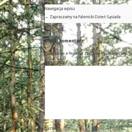
Nawigacja wpisu
←
Zapraszamy na Falenicki Dzień Sąsiada
Dodaj komentarz
Twój adres e-mail nie zostanie opublikowany.
W
Komentarz
*
Nazwa
*