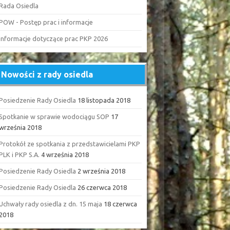
Rada Osiedla
POW - Postęp prac i informacje
Informacje dotyczące prac PKP 2026
Nowości z rady osiedla
Posiedzenie Rady Osiedla
18 listopada 2018
Spotkanie w sprawie wodociągu SOP
17
września 2018
Protokół ze spotkania z przedstawicielami PKP
PLK i PKP S.A.
4 września 2018
Posiedzenie Rady Osiedla
2 września 2018
Posiedzenie Rady Osiedla
26 czerwca 2018
Uchwały rady osiedla z dn. 15 maja
18 czerwca
2018