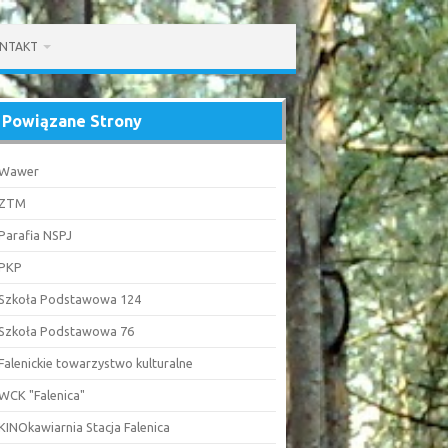
NTAKT
Powiązane Strony
Wawer
ZTM
Parafia NSPJ
PKP
Szkoła Podstawowa 124
Szkoła Podstawowa 76
Falenickie towarzystwo kulturalne
WCK "Falenica"
KINOkawiarnia Stacja Falenica