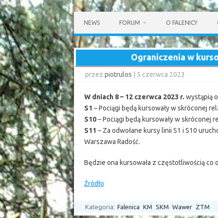
Przejdź
do
NEWS
FORUM
O FALENICY
treści
Ograniczenia w kurso
przez
piotrulos
|
5 czerwca 2023
W dniach 8 – 12 czerwca 2023 r.
wystąpią o
S1
– Pociągi będą kursowały w skróconej re
S10
– Pociągi będą kursowały w skróconej 
S11
– Za odwołane kursy linii S1 i S10 uruch
Warszawa Radość.
Będzie ona kursowała z częstotliwością co o
Źródło
Kategoria:
Falenica
KM
SKM
Wawer
ZTM