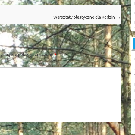
Warsztaty plastyczne dla Rodzin.
→
ymagane pola są oznaczone
*