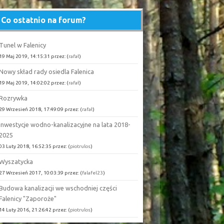
Co ostatnio na forum?
Tunel w Falenicy
19 Maj 2019, 14:15:31 przez: (
rafał
)
Nowy skład rady osiedla Falenica
19 Maj 2019, 14:02:02 przez: (
rafał
)
Rozrywka
29 Wrzesień 2018, 17:49:09 przez: (
rafał
)
Inwestycje wodno-kanalizacyjne na lata 2018-
2025
03 Luty 2018, 16:52:35 przez: (
piotrulos
)
Wyszatycka
27 Wrzesień 2017, 10:03:39 przez: (
falafel23
)
Budowa kanalizacji we wschodniej części
Falenicy "Zaporoże"
14 Luty 2016, 21:26:42 przez: (
piotrulos
)