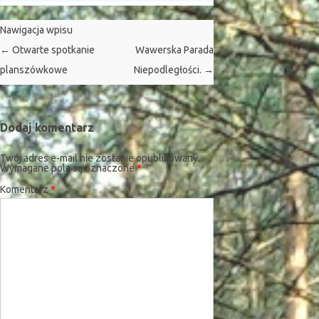
Nawigacja wpisu
←
Otwarte spotkanie
Wawerska Parada
planszówkowe
Niepodległości.
→
Dodaj komentarz
Twój adres e-mail nie zostanie opublikowany.
Wymagane pola są oznaczone
*
Komentarz
*