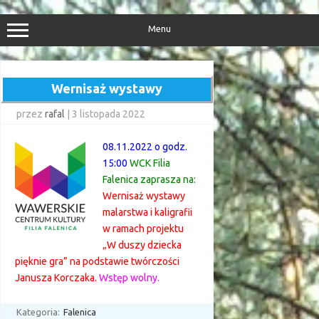
Przejdź
do
treści
Menu
Wernisaż wystawy
przez
rafal
|
3 listopada 2022
08.11.2022 o godz.
15:00
WCK Filia
Falenica zaprasza na:
Wernisaż wystawy
malarstwa i kaligrafii
w ramach projektu
„W duszy dziecka
pięknie gra” na podstawie twórczości
Janusza Korczaka.
Wstęp wolny.
Kategoria:
Falenica