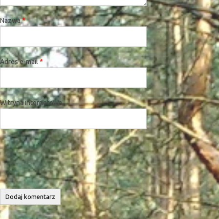
Nazwa
*
Adres e-mail
*
Witryna internetowa