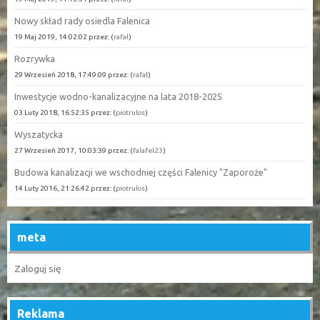
Nowy skład rady osiedla Falenica
19 Maj 2019, 14:02:02 przez: (
rafał
)
Rozrywka
29 Wrzesień 2018, 17:49:09 przez: (
rafał
)
Inwestycje wodno-kanalizacyjne na lata 2018-2025
03 Luty 2018, 16:52:35 przez: (
piotrulos
)
Wyszatycka
27 Wrzesień 2017, 10:03:39 przez: (
falafel23
)
Budowa kanalizacji we wschodniej części Falenicy "Zaporoże"
14 Luty 2016, 21:26:42 przez: (
piotrulos
)
meta
Zaloguj się
Reklama