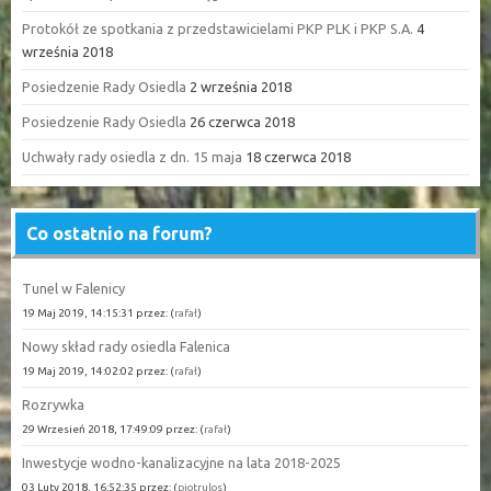
Protokół ze spotkania z przedstawicielami PKP PLK i PKP S.A.
4
września 2018
Posiedzenie Rady Osiedla
2 września 2018
Posiedzenie Rady Osiedla
26 czerwca 2018
Uchwały rady osiedla z dn. 15 maja
18 czerwca 2018
Co ostatnio na forum?
Tunel w Falenicy
19 Maj 2019, 14:15:31 przez: (
rafał
)
Nowy skład rady osiedla Falenica
19 Maj 2019, 14:02:02 przez: (
rafał
)
Rozrywka
29 Wrzesień 2018, 17:49:09 przez: (
rafał
)
Inwestycje wodno-kanalizacyjne na lata 2018-2025
03 Luty 2018, 16:52:35 przez: (
piotrulos
)