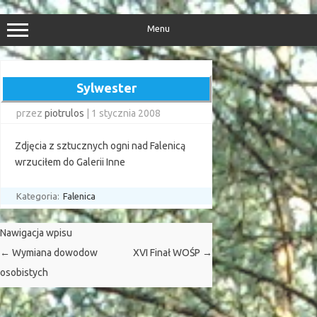
Przejdź
do
treści
Menu
Sylwester
przez
piotrulos
|
1 stycznia 2008
Zdjęcia z sztucznych ogni nad Falenicą
wrzuciłem do Galerii Inne
Kategoria:
Falenica
Nawigacja wpisu
←
Wymiana dowodow
XVI Finał WOŚP
→
osobistych