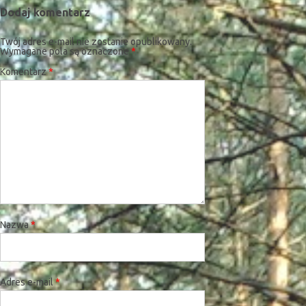
Dodaj komentarz
Twój adres e-mail nie zostanie opublikowany.
Wymagane pola są oznaczone
*
Komentarz
*
Nazwa
*
Adres e-mail
*